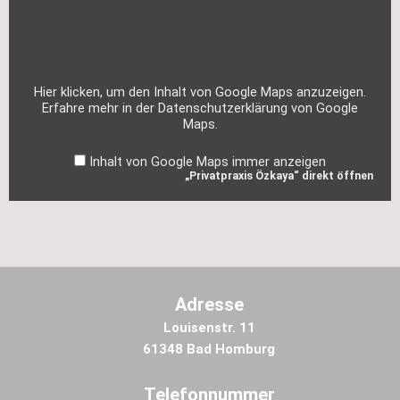
„Privatpraxis
Özkaya“
von
Google
Maps
anzeigen
Hier klicken, um den Inhalt von Google Maps anzuzeigen.
Erfahre mehr in der
Datenschutzerklärung von Google
Maps
.
Inhalt von Google Maps immer anzeigen
„Privatpraxis Özkaya“ direkt öffnen
Adresse
Louisenstr. 11
61348 Bad Homburg
Telefonnummer