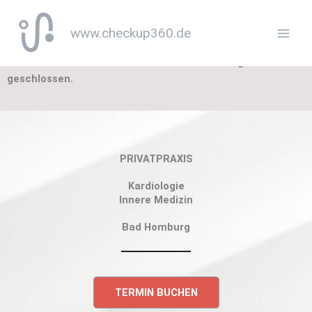
Zum
Inhalt
PRAXISURLAUB
www.checkup360.de
springen
Die Praxis ist vom 20.07. bis zum 07.08.2026 wegen Urlaub
geschlossen.
PRIVATPRAXIS
Kardiologie
Innere Medizin
Bad Homburg
TERMIN BUCHEN